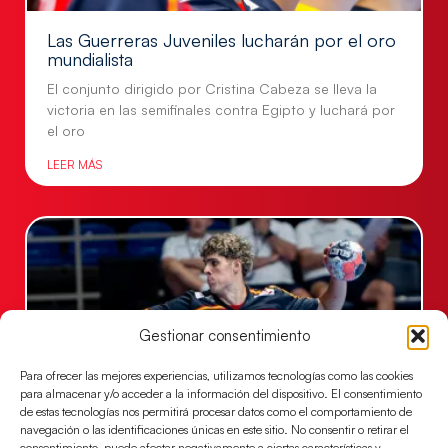
Las Guerreras Juveniles lucharán por el oro
mundialista
El conjunto dirigido por Cristina Cabeza se lleva la
victoria en las semifinales contra Egipto y luchará por
el oro
LEER MÁS
Gestionar consentimiento
Para ofrecer las mejores experiencias, utilizamos tecnologías como las cookies
para almacenar y/o acceder a la información del dispositivo. El consentimiento
de estas tecnologías nos permitirá procesar datos como el comportamiento de
navegación o las identificaciones únicas en este sitio. No consentir o retirar el
Los Hispanos Juveniles buscarán el bronce
consentimiento, puede afectar negativamente a ciertas características y