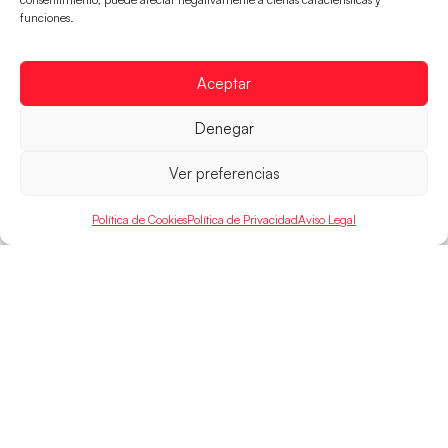
continental
funciones.
Los pupilos de Javier Márquez no han podido con
Alemania y disputarán el encuentro por el bronce el
Aceptar
próximo domingo
LEER MÁS
Denegar
Ver preferencias
Política de Cookies
Política de Privacidad
Aviso Legal