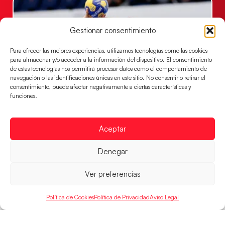
Gestionar consentimiento
Para ofrecer las mejores experiencias, utilizamos tecnologías como las cookies
para almacenar y/o acceder a la información del dispositivo. El consentimiento
de estas tecnologías nos permitirá procesar datos como el comportamiento de
navegación o las identificaciones únicas en este sitio. No consentir o retirar el
consentimiento, puede afectar negativamente a ciertas características y
funciones.
Las Guerreras Juveniles sellan su billete para
las semifinales
Aceptar
Las pupilas de Cristina Cabeza han remontado con
parcial de 7:1 que les ha dado el pase a semifinales
Denegar
que
LEER MÁS
Ver preferencias
Política de Cookies
Política de Privacidad
Aviso Legal