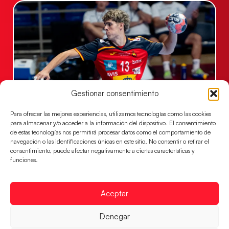
Gestionar consentimiento
Para ofrecer las mejores experiencias, utilizamos tecnologías como las cookies
Los Hispanos Juveniles buscarán el bronce
para almacenar y/o acceder a la información del dispositivo. El consentimiento
continental
de estas tecnologías nos permitirá procesar datos como el comportamiento de
Los pupilos de Javier Márquez no han podido con
navegación o las identificaciones únicas en este sitio. No consentir o retirar el
consentimiento, puede afectar negativamente a ciertas características y
Alemania y disputarán el encuentro por el bronce el
funciones.
próximo domingo
LEER MÁS
Aceptar
Denegar