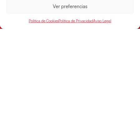
Ver preferencias
Política de Cookies
Política de Privacidad
Aviso Legal
Los Hispanos Juveniles jugarán las
semifinales del EHF EURO 2026
Los pupilos de Javier Márquez se han llevado el
partido de semifinales 29-27 ante Francia y mañana
jugarán las semifinales
LEER MÁS