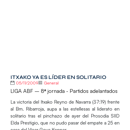
ITXAKO YA ES LÍDER EN SOLITARIO
05/11/2009
General
LIGA ABF – 8ª jornada - Partidos adelantados
La victoria del Itxako Reyno de Navarra (37:19) frente
al Bm. Ribarroja, aupa a las estellesas al liderato en
solitario tras el pinchazo de ayer del Prosodia SIID
Elda Prestigio, que no pudo pasar del empate a 25 en
casa del Vícar Goya Kopper.