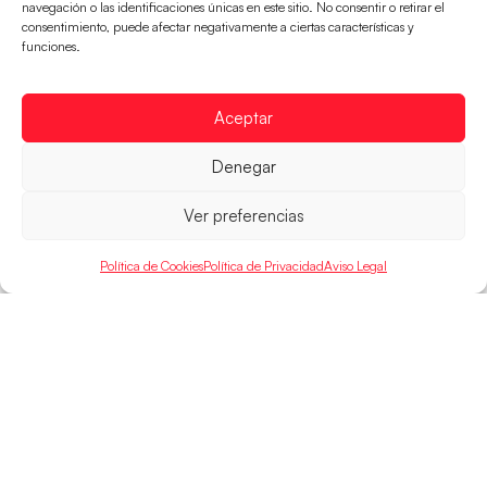
navegación o las identificaciones únicas en este sitio. No consentir o retirar el
Las Guerreras Juveniles sellan su billete para
consentimiento, puede afectar negativamente a ciertas características y
funciones.
las semifinales
Las pupilas de Cristina Cabeza han remontado con
parcial de 7:1 que les ha dado el pase a semifinales
Aceptar
que
Denegar
LEER MÁS
Ver preferencias
Política de Cookies
Política de Privacidad
Aviso Legal