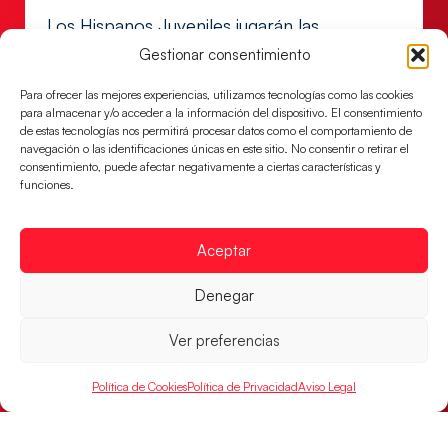
Los Hispanos Juveniles jugarán las
semifinales del EHF EURO 2026
Gestionar consentimiento
Los pupilos de Javier Márquez se han llevado el
partido de semifinales 29-27 ante Francia y mañana
Para ofrecer las mejores experiencias, utilizamos tecnologías como las cookies
para almacenar y/o acceder a la información del dispositivo. El consentimiento
jugarán las semifinales
de estas tecnologías nos permitirá procesar datos como el comportamiento de
navegación o las identificaciones únicas en este sitio. No consentir o retirar el
LEER MÁS
consentimiento, puede afectar negativamente a ciertas características y
funciones.
Aceptar
Denegar
Ver preferencias
Política de Cookies
Política de Privacidad
Aviso Legal
Las Guerreras Juveniles sellan su billete para
las semifinales