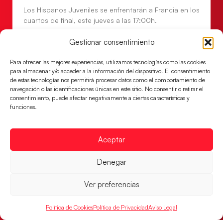
Los Hispanos Juveniles se enfrentarán a Francia en los
cuartos de final, este jueves a las 17:00h.
LEER MÁS
Gestionar consentimiento
Para ofrecer las mejores experiencias, utilizamos tecnologías como las cookies
para almacenar y/o acceder a la información del dispositivo. El consentimiento
de estas tecnologías nos permitirá procesar datos como el comportamiento de
navegación o las identificaciones únicas en este sitio. No consentir o retirar el
consentimiento, puede afectar negativamente a ciertas características y
funciones.
Aceptar
Denegar
Las Guerreras Juveniles buscan ante Suiza
Ver preferencias
un billete para las semifinales del Mundial
Las Guerreras Juveniles afronta este jueves, a las
Política de Cookies
Política de Privacidad
Aviso Legal
15:00 h, los cuartos de final del Campeonato del
Mundo Juvenil frente