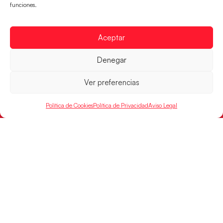
FINANCIADO
funciones.
POR
Aceptar
RFEBM © 2024. Todos los derechos reservados –
Denegar
Desarrollado por
Ver preferencias
Política de Cookies
Política de Privacidad
Aviso Legal