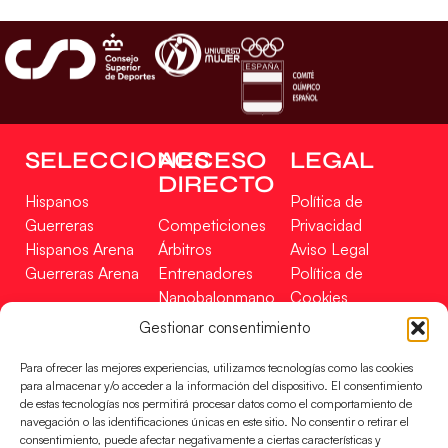
SELECCIONES
ACCESO
LEGAL
DIRECTO
Hispanos
Política de
Guerreras
Competiciones
Privacidad
Hispanos Arena
Árbitros
Aviso Legal
Guerreras Arena
Entrenadores
Política de
Nanobalonmano
Cookies
Tienda
Mapa Web
Gestionar consentimiento
SOPORTE
SÍGUENOS
EN
Para ofrecer las mejores experiencias, utilizamos tecnologías como las cookies
Incidencias
para almacenar y/o acceder a la información del dispositivo. El consentimiento
de estas tecnologías nos permitirá procesar datos como el comportamiento de
navegación o las identificaciones únicas en este sitio. No consentir o retirar el
CONTACTO
consentimiento, puede afectar negativamente a ciertas características y