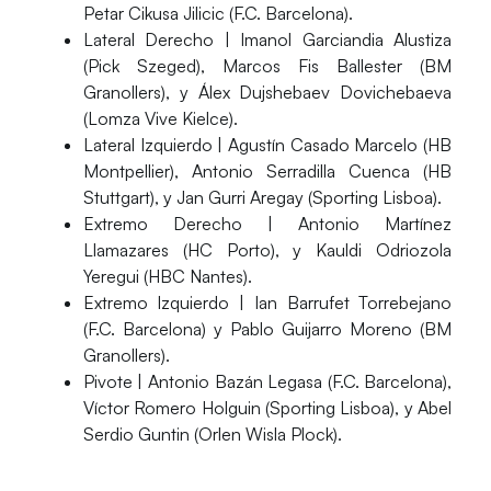
Petar Cikusa Jilicic (F.C. Barcelona).
Lateral Derecho
| Imanol Garciandia Alustiza
(Pick Szeged), Marcos Fis Ballester (BM
Granollers), y Álex Dujshebaev Dovichebaeva
(Lomza Vive Kielce).
Lateral Izquierdo
| Agustín Casado Marcelo (HB
Montpellier), Antonio Serradilla Cuenca (HB
Stuttgart), y Jan Gurri Aregay (Sporting Lisboa).
Extremo Derecho
| Antonio Martínez
Llamazares (HC Porto), y Kauldi Odriozola
Yeregui (HBC Nantes).
Extremo Izquierdo
| Ian Barrufet Torrebejano
(F.C. Barcelona) y Pablo Guijarro Moreno (BM
Granollers).
Pivote
| Antonio Bazán Legasa (F.C. Barcelona),
Víctor Romero Holguin (Sporting Lisboa), y Abel
Serdio Guntin (Orlen Wisla Plock).