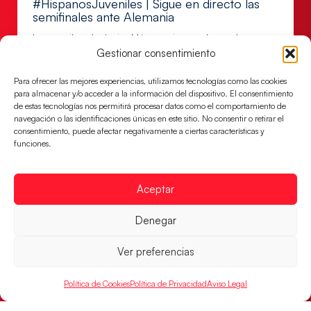
#HispanosJuveniles | Sigue en directo las
semifinales ante Alemania
Los pupilos de Javier Márquez juegan hoy, a las
17:00h., la semifinal ante Alemania
Gestionar consentimiento
LEER MÁS
Para ofrecer las mejores experiencias, utilizamos tecnologías como las cookies
para almacenar y/o acceder a la información del dispositivo. El consentimiento
de estas tecnologías nos permitirá procesar datos como el comportamiento de
navegación o las identificaciones únicas en este sitio. No consentir o retirar el
consentimiento, puede afectar negativamente a ciertas características y
funciones.
Aceptar
Denegar
Ver preferencias
Los Hispanos Juveniles jugarán las
semifinales del EHF EURO 2026
Política de Cookies
Política de Privacidad
Aviso Legal
Los pupilos de Javier Márquez se han llevado el