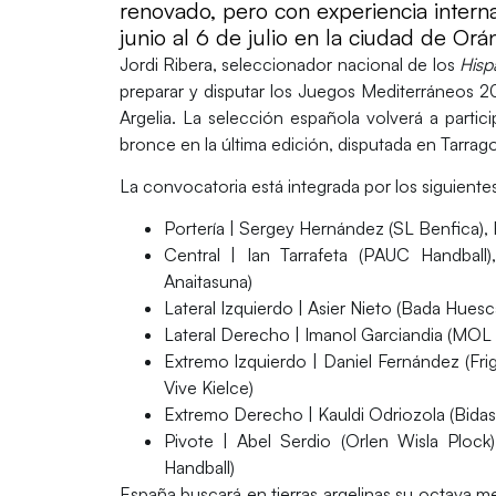
renovado, pero con experiencia internac
junio al 6 de julio en la ciudad de Orán
Jordi Ribera
, seleccionador nacional de los
Hisp
preparar y disputar los
Juegos Mediterráneos 
Argelia.
La selección española volverá a partic
bronce en la última edición, disputada en Tarrag
La
convocatoria
está integrada por los siguiente
Portería |
Sergey Hernández (SL Benfica),
Central |
Ian Tarrafeta (PAUC Handball), 
Anaitasuna)
Lateral Izquierdo |
Asier Nieto (Bada Huesca
Lateral Derecho |
Imanol Garciandia (MOL P
Extremo Izquierdo |
Daniel Fernández (Fri
Vive Kielce)
Extremo Derecho |
Kauldi Odriozola (Bidaso
Pivote |
Abel Serdio (Orlen Wisla Plock)
Handball)
España
buscará en tierras argelinas su octava 