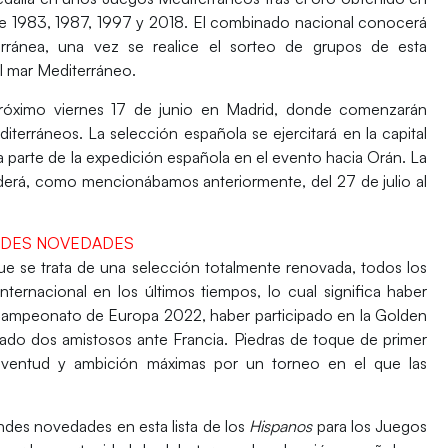
de 1983, 1987, 1997 y 2018. El combinado nacional conocerá
erránea, una vez se realice el sorteo de grupos de esta
l mar Mediterráneo.
próximo
viernes 17 de junio
en
Madrid
, donde comenzarán
terráneos. La selección española se ejercitará en la capital
a parte de la expedición española en el evento hacia Orán. La
erá, como mencionábamos anteriormente, del 27 de julio al
ANDES NOVEDADES
ue se trata de una selección totalmente renovada,
todos los
nternacional en los últimos tiempos
, lo cual significa haber
l Campeonato de Europa 2022, haber participado en la Golden
do dos amistosos ante Francia. Piedras de toque de primer
juventud y ambición máximas por un torneo en el que las
ndes novedades en esta lista de los
Hispanos
para los Juegos