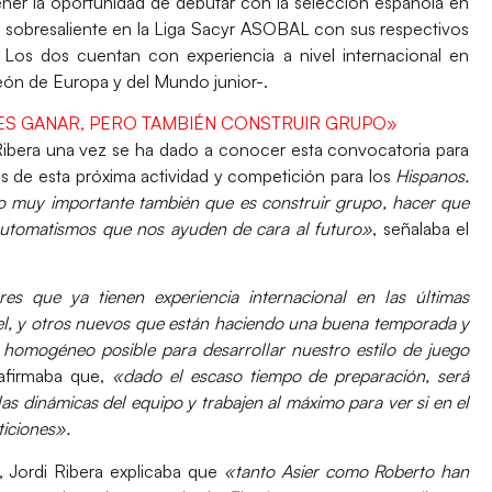
er la oportunidad de debutar con la selección española en
ada sobresaliente en la Liga Sacyr ASOBAL con sus respectivos
os dos cuentan con experiencia a nivel internacional en
eón de Europa y del Mundo junior-.
O ES GANAR, PERO TAMBIÉN CONSTRUIR GRUPO»
Ribera
una vez se ha dado a conocer esta convocatoria para
s de esta próxima actividad y competición para los
Hispanos.
tro muy importante también que es construir grupo
, hacer que
automatismos que nos ayuden de cara al futuro»
, señalaba el
s que ya tienen experiencia internacional en las últimas
el, y otros nuevos que están haciendo una buena temporada y
homogéneo posible para desarrollar nuestro estilo de juego
 afirmaba que,
«dado el escaso tiempo de preparación,
será
as dinámicas del equipo
y trabajen al máximo para ver si en el
iciones».
, Jordi Ribera explicaba que
«tanto Asier como Roberto han