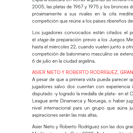
2005, las platas de 1967 y 1975 y los bronces 
próximamente a sus rivales en la cita medit
competición que reúne a los países ribereños de
Los jugadores convocados están citados el 
el
stage
de preparación previo
a los Juegos Medi
hasta el miércoles 22
, cuando vuelen junto a otr
competición de balonmano masculino se extend
6 de julio en la ciudad argelina.
ASIER NIETO Y ROBERTO RODRÍGUEZ, GR
A pesar de que a primera vista pueda parecer q
jugadores salvo dos cuentan con experiencia i
disputado -y logrado la medalla de plata- en e
League ante Dinamarca y Noruega, o haber juga
nivel internacional para un grupo que aúna 
aspiraciones serán las más altas.
Asier Nieto y Roberto Rodríguez
son las dos gra