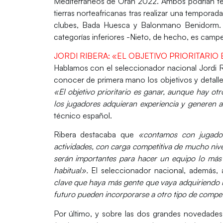
Mediterráneos de Orán 2022. Ambos podrían ten
tierras norteafricanas tras realizar una tempor
clubes, Bada Huesca y Balonmano Benidorm. L
categorías inferiores -Nieto, de hecho, es camp
JORDI RIBERA: «EL OBJETIVO PRIORITARI
Hablamos con el seleccionador nacional
Jordi 
conocer de primera mano los objetivos y detalle
«El objetivo prioritario es ganar, aunque hay o
los jugadores adquieran experiencia y generen 
técnico español.
Ribera destacaba que
«contamos con jugadore
actividades, con carga competitiva de mucho niv
serán importantes para hacer un equipo lo más 
habitual».
El seleccionador nacional, además,
clave que haya más gente que vaya adquiriendo l
futuro pueden incorporarse a otro tipo de compet
Por último, y
sobre las dos grandes novedades