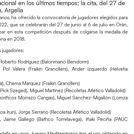
ional en los últimos tiempos; la cita, del 27 de
, Argelia
anos
, ha ofrecido la
convocatoria
de jugadores elegidos para
2022,
que se celebrarán
del 27 de junio al 6 de julio
en
Orán,
ipar en esta competición después de colgarse la medalla de
ona en 2018.
s jugadores:
 Roberto Rodríguez (Balonmano Benidorm)
Pol Valera (Fraikin Granollers), Ander Izquierdo (Helvetia
), Chema Márquez (Fraikin Granollers)
ick Szeged), Miguel Martínez (Recoletas Atlético Valladolid)
goríficos Morrazo Cangas), Miguel Sánchez-Migallón (Lomza
a Irun), Jorge Serrano (Recoletas Atlético Valladolid)
, Jaime Gallego (Bathco Torrelavega), Iñaki Peciña (PAUC
medalla en unos Juegos Mediterráneos
tras el oro obtenido en