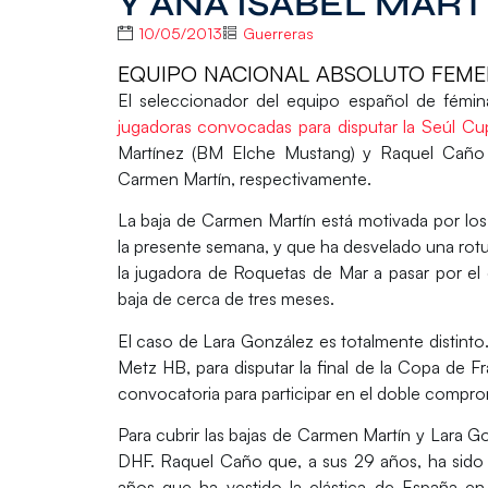
Y ANA ISABEL MAR
10/05/2013
Guerreras
EQUIPO NACIONAL ABSOLUTO FEME
El seleccionador del equipo español de fémi
jugadoras convocadas para disputar la Seúl Cu
Martínez
(BM Elche Mustang) y
Raquel Caño
Carmen Martín, respectivamente.
La baja de
Carmen Martín
está motivada por los
la presente semana, y que ha desvelado una rotu
la jugadora de Roquetas de Mar a pasar por el 
baja de cerca de tres meses.
El caso de
Lara González
es totalmente distinto
Metz HB, para disputar la final de la Copa de F
convocatoria para participar en el doble com
Para cubrir las bajas de Carmen Martín y Lara G
DHF. Raquel Caño que, a sus 29 años, ha sido ll
años que ha vestido la elástica de España en