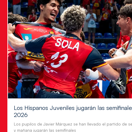
Los Hispanos Juveniles jugarán las semifina
2026
Los pupilos de Javier Márquez se han llevado el partido de se
y mañana jugarán las semifinales