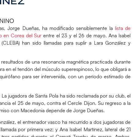
TÍNEZ
NINO
nas,
Jorge Dueñas
, ha modificado sensiblemente la
lista de
p en Corea del Sur
entre el 23 y el 26 de mayo.
Ana Isabel
(CLEBA) han sido llamadas para suplir a Lara González y
 resultados de una resonancia magnética practicada durante
ra en el tendón del músculo superespinoso, lo que obligará a
quirófano para ser intervenida, con un período estimado de
. La jugadora de Santa Pola ha sido reclamada por su club, el
rancia el 25 de mayo, contra el Cercle Dijon. Su regreso a la
promiso con Macedonia depende de Jorge Dueñas.
onzález, el entrenador vasco ha recurrido a dos jugadoras de
amada por primera vez; y Ana Isabel Martínez, lateral de 21
 tres partidos durante el Carpati Trophy de marzo. Ambas,