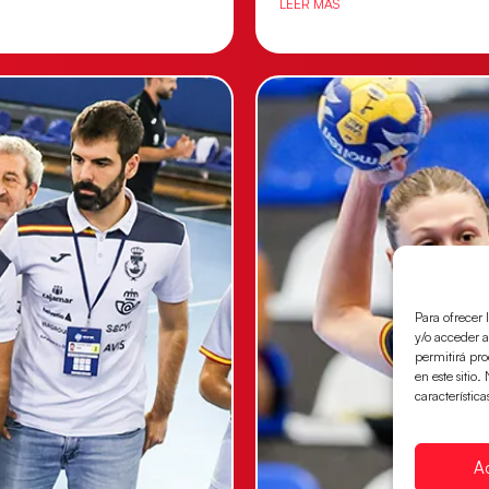
LEER MÁS
Para ofrecer 
y/o acceder a
permitirá pr
en este sitio
característica
A