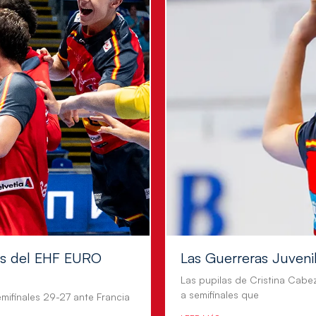
les del EHF EURO
Las Guerreras Juvenile
Las pupilas de Cristina Cabe
a semifinales que
mifinales 29-27 ante Francia