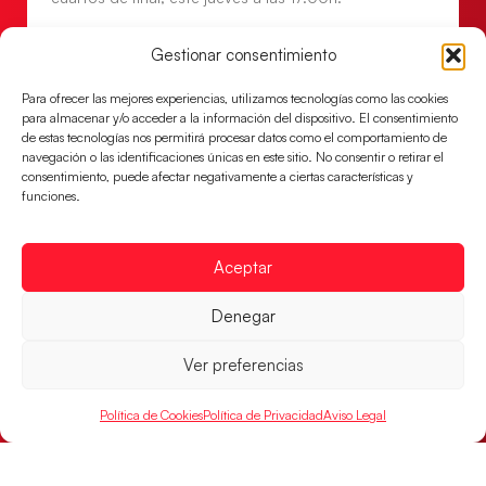
LEER MÁS
Gestionar consentimiento
Para ofrecer las mejores experiencias, utilizamos tecnologías como las cookies
para almacenar y/o acceder a la información del dispositivo. El consentimiento
de estas tecnologías nos permitirá procesar datos como el comportamiento de
navegación o las identificaciones únicas en este sitio. No consentir o retirar el
consentimiento, puede afectar negativamente a ciertas características y
funciones.
Aceptar
Denegar
Las Guerreras Juveniles buscan ante Suiza
un billete para las semifinales del Mundial
Ver preferencias
Las Guerreras Juveniles afronta este jueves, a las
15:00 h, los cuartos de final del Campeonato del
Política de Cookies
Política de Privacidad
Aviso Legal
Mundo Juvenil frente
LEER MÁS