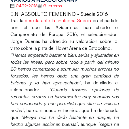
VAMOS A REACCIONAR»
04/12/2016
Guerreras
E.N. ABSOLUTO FEMENINO - Suecia 2016
Tras la
derrota ante la anfitriona
Suecia
en el partido
con el que las
#Guerreras
han abierto el
Campeonato de Europa 2016
, el seleccionador
Jorge Dueñas
ha ofrecido su valoración sobre lo
visto sobre la pista del Hovet Arena de
Estocolmo.
“Hemos empezado bastante bien, serias y ajustadas en
todas las líneas, pero sobre todo a partir del minuto
20 hemos comenzado a acumular muchos errores no
forzados, les hemos dado una gran cantidad de
balones y lo han aprovechado”,
ha detallado el
seleccionador.
“Cuando tuvimos opciones de
remontar, errores en lanzamientos muy sencillos nos
han condenado y han permitido que ellas se vinieran
arriba”
, ha continuado el técnico, que ha destacado
que
“Mireya nos ha dado bastante en ataque, ha
hecho algunas acciones buenas”,
aunque
“según ha