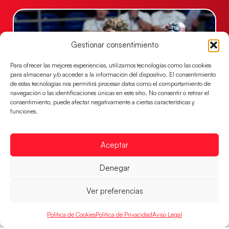
Gestionar consentimiento
Para ofrecer las mejores experiencias, utilizamos tecnologías como las cookies
para almacenar y/o acceder a la información del dispositivo. El consentimiento
de estas tecnologías nos permitirá procesar datos como el comportamiento de
navegación o las identificaciones únicas en este sitio. No consentir o retirar el
consentimiento, puede afectar negativamente a ciertas características y
funciones.
Los Hispanos Juveniles buscarán el bronce
continental
Aceptar
Los pupilos de Javier Márquez no han podido con
Alemania y disputarán el encuentro por el bronce el
Denegar
próximo domingo
LEER MÁS
Ver preferencias
Política de Cookies
Política de Privacidad
Aviso Legal