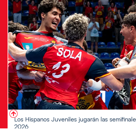
Los Hispanos Juveniles jugarán las semifina
2026
Los pupilos de Javier Márquez se han llevado el partido de se