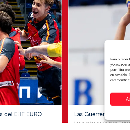
Para ofrecer 
y/o acceder a
permitirá pr
en este sitio
característica
A
les del EHF EURO
Las Guerreras Juvenile
Las pupilas de Cristina Cabe
a semifinales que
mifinales 29-27 ante Francia