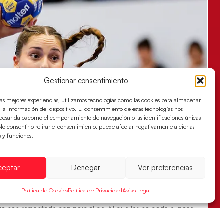
Gestionar consentimiento
las mejores experiencias, utilizamos tecnologías como las cookies para almacenar
 la información del dispositivo. El consentimiento de estas tecnologías nos
ocesar datos como el comportamiento de navegación o las identificaciones únicas
. No consentir o retirar el consentimiento, puede afectar negativamente a ciertas
s y funciones.
ceptar
Denegar
Ver preferencias
s sellan su billete para las semifinales
Política de Cookies
Política de Privacidad
Aviso Legal
za han remontado con parcial de 7:1 que les ha dado el pase