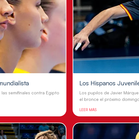
mundialista
Los Hispanos Juvenil
n las semifinales contra Egipto
Los pupilos de Javier Márque
el bronce el próximo doming
LEER MÁS