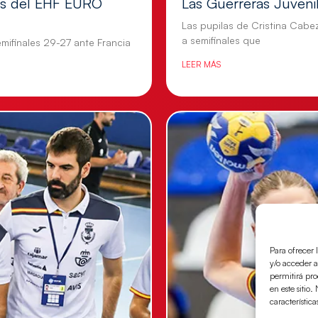
les del EHF EURO
Las Guerreras Juvenile
Las pupilas de Cristina Cabe
a semifinales que
mifinales 29-27 ante Francia
LEER MÁS
Para ofrecer 
y/o acceder a
permitirá pr
en este sitio
característica