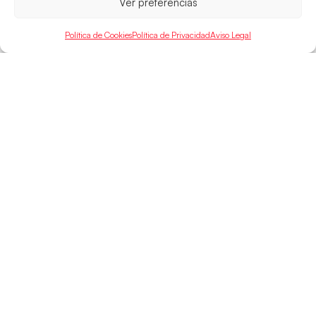
Ver preferencias
Política de Cookies
Política de Privacidad
Aviso Legal
SELECCIONES
ACCESO
LEGAL
DIRECTO
Hispanos
Política de
Guerreras
Competiciones
Privacidad
Hispanos Arena
Árbitros
Aviso Legal
Guerreras Arena
Entrenadores
Política de
Nanobalonmano
Cookies
Tienda
Mapa Web
SOPORTE
SÍGUENOS