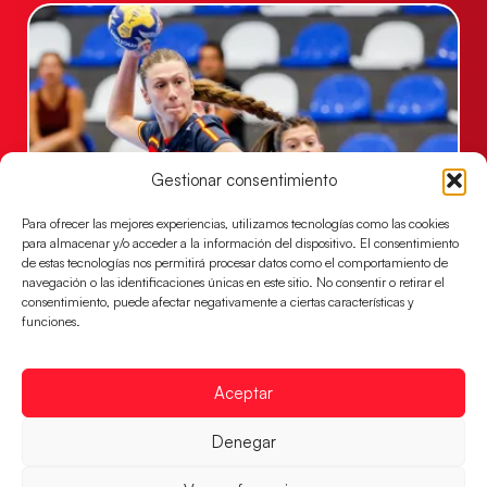
Gestionar consentimiento
Para ofrecer las mejores experiencias, utilizamos tecnologías como las cookies
para almacenar y/o acceder a la información del dispositivo. El consentimiento
Las Guerreras Juveniles buscan ante Suiza
de estas tecnologías nos permitirá procesar datos como el comportamiento de
un billete para las semifinales del Mundial
navegación o las identificaciones únicas en este sitio. No consentir o retirar el
consentimiento, puede afectar negativamente a ciertas características y
Las Guerreras Juveniles afronta este jueves, a las
funciones.
15:00 h, los cuartos de final del Campeonato del
Mundo Juvenil frente
LEER MÁS
Aceptar
Denegar