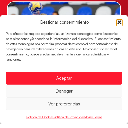
Gestionar consentimiento
Para ofrecer las mejores experiencias, utilizamos tecnologías como las cookies
para almacenar y/o acceder a la información del dispositivo. El consentimiento
de estas tecnologías nos permitirá procesar datos como el comportamiento de
navegación o las identificaciones únicas en este sitio. No consentir o retirar el
consentimiento, puede afectar negativamente a ciertas características y
funciones.
Las Guerreras Juveniles buscan ante Suiza
un billete para las semifinales del Mundial
Aceptar
Las Guerreras Juveniles afronta este jueves, a las
15:00 h, los cuartos de final del Campeonato del
Denegar
Mundo Juvenil frente
LEER MÁS
Ver preferencias
Política de Cookies
Política de Privacidad
Aviso Legal