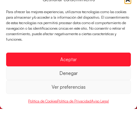
Para ofrecer las mejores experiencias, utilizamos tecnologías como las cookies
para almacenar y/o acceder a la información del dispositivo. El consentimiento
de estas tecnologías nos permitirá procesar datos como el comportamiento de
navegación o las identificaciones únicas en este sitio. No consentir o retirar el
consentimiento, puede afectar negativamente a ciertas características y
funciones.
Aceptar
Denegar
Las Guerreras Juveniles sellan su billete para
las semifinales
Ver preferencias
Las pupilas de Cristina Cabeza han remontado con
parcial de 7:1 que les ha dado el pase a semifinales
Política de Cookies
Política de Privacidad
Aviso Legal
que
LEER MÁS