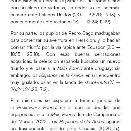
concesiones y cerraba el primer día de competición
con un pleno de victorias, sin ceder un set además:
primero ante
Estados Unidos (2:0 – 32:20; 19:13)
, y
posteriormente ante
Vietnam (0:2 – 12:24; 12:19).
Por su parte, los pupilos de
Pedro Bago
madrugaban
para comenzar su aventura en Heraklion, y lo hacían
con un triunfo por la vía rápida ante
Ecuador (2:0 –
18:15; 23:18)
. Con esas buenas sensaciones
adquiridas, la selección española buscaba un nuevo
triunfo y el pase a la
Main Round
ante
Uruguay
; sin
embargo, los
Hispanos de la Arena
, en un encuentro
muy igualado, caían en la tanda de
shoot-outs
(2:1 –
26:24; 24:28; 7:2).
Este miércoles se disputará la tercera jornada de
la
Preliminary Round,
en la que se decidirá qué
equipos pasan a la
Main Round
de este Campeonato
del Mundo 2022. Los
Hispanos de la Arena
jugarán
un trascendental partido ante
Croacia
(10:20 h.),