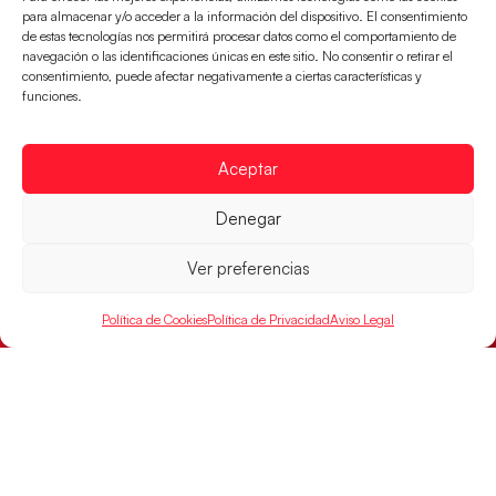
para almacenar y/o acceder a la información del dispositivo. El consentimiento
de estas tecnologías nos permitirá procesar datos como el comportamiento de
navegación o las identificaciones únicas en este sitio. No consentir o retirar el
consentimiento, puede afectar negativamente a ciertas características y
funciones.
Aceptar
Las Guerreras Juveniles sellan su billete para
Denegar
las semifinales
Ver preferencias
Las pupilas de Cristina Cabeza han remontado con
parcial de 7:1 que les ha dado el pase a semifinales
que
Política de Cookies
Política de Privacidad
Aviso Legal
LEER MÁS