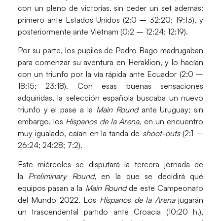
con un pleno de victorias, sin ceder un set además:
primero ante
Estados Unidos (2:0 – 32:20; 19:13)
, y
posteriormente ante
Vietnam (0:2 – 12:24; 12:19).
Por su parte, los pupilos de
Pedro Bago
madrugaban
para comenzar su aventura en Heraklion, y lo hacían
con un triunfo por la vía rápida ante
Ecuador (2:0 –
18:15; 23:18)
. Con esas buenas sensaciones
adquiridas, la selección española buscaba un nuevo
triunfo y el pase a la
Main Round
ante
Uruguay
; sin
embargo, los
Hispanos de la Arena
, en un encuentro
muy igualado, caían en la tanda de
shoot-outs
(2:1 –
26:24; 24:28; 7:2).
Este miércoles se disputará la tercera jornada de
la
Preliminary Round,
en la que se decidirá qué
equipos pasan a la
Main Round
de este Campeonato
del Mundo 2022. Los
Hispanos de la Arena
jugarán
un trascendental partido ante
Croacia
(10:20 h.),