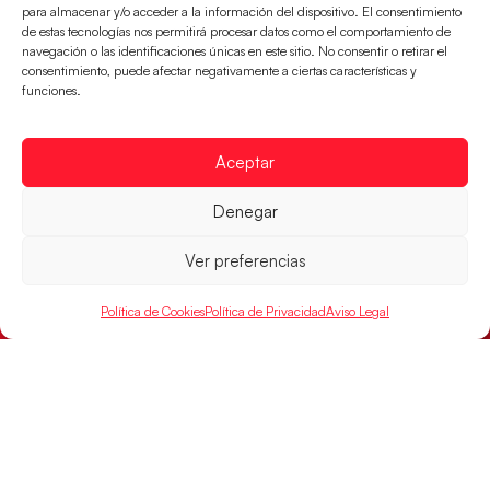
Los Hispanos Juveniles jugarán las
para almacenar y/o acceder a la información del dispositivo. El consentimiento
semifinales del EHF EURO 2026
de estas tecnologías nos permitirá procesar datos como el comportamiento de
navegación o las identificaciones únicas en este sitio. No consentir o retirar el
Los pupilos de Javier Márquez se han llevado el
consentimiento, puede afectar negativamente a ciertas características y
partido de semifinales 29-27 ante Francia y mañana
funciones.
jugarán las semifinales
LEER MÁS
Aceptar
Denegar
Ver preferencias
Política de Cookies
Política de Privacidad
Aviso Legal
Las Guerreras Juveniles sellan su billete para
las semifinales