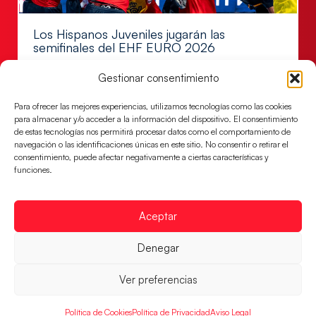
Los Hispanos Juveniles jugarán las
semifinales del EHF EURO 2026
Los pupilos de Javier Márquez se han llevado el
Gestionar consentimiento
partido de semifinales 29-27 ante Francia y mañana
jugarán las semifinales
Para ofrecer las mejores experiencias, utilizamos tecnologías como las cookies
para almacenar y/o acceder a la información del dispositivo. El consentimiento
LEER MÁS
de estas tecnologías nos permitirá procesar datos como el comportamiento de
navegación o las identificaciones únicas en este sitio. No consentir o retirar el
consentimiento, puede afectar negativamente a ciertas características y
funciones.
Aceptar
Denegar
Ver preferencias
Política de Cookies
Política de Privacidad
Aviso Legal