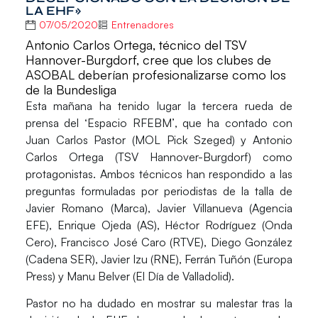
LA EHF»
07/05/2020
Entrenadores
Antonio Carlos Ortega, técnico del TSV
Hannover-Burgdorf, cree que los clubes de
ASOBAL deberían profesionalizarse como los
de la Bundesliga
Esta mañana ha tenido lugar la tercera rueda de
prensa del
‘Espacio RFEBM’
, que ha contado con
Juan Carlos Pastor
(
MOL Pick Szeged
) y
Antonio
Carlos Ortega
(
TSV Hannover-Burgdorf
)
como
protagonistas. Ambos técnicos han respondido a las
preguntas formuladas por periodistas de la talla de
Javier Romano
(Marca),
Javier Villanueva
(Agencia
EFE),
Enrique Ojeda
(AS),
Héctor Rodríguez
(Onda
Cero),
Francisco José Caro
(RTVE),
Diego González
(Cadena SER),
Javier Izu
(RNE),
Ferrán Tuñón
(Europa
Press)
y Manu Belver
(El Día de Valladolid).
Pastor
no ha dudado en mostrar su malestar tras la