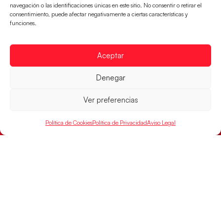
navegación o las identificaciones únicas en este sitio. No consentir o retirar el
consentimiento, puede afectar negativamente a ciertas características y
funciones.
Aceptar
Los Hispanos Juveniles buscarán el bronce
Denegar
continental
Los pupilos de Javier Márquez no han podido con
Ver preferencias
Alemania y disputarán el encuentro por el bronce el
próximo domingo
Política de Cookies
Política de Privacidad
Aviso Legal
LEER MÁS