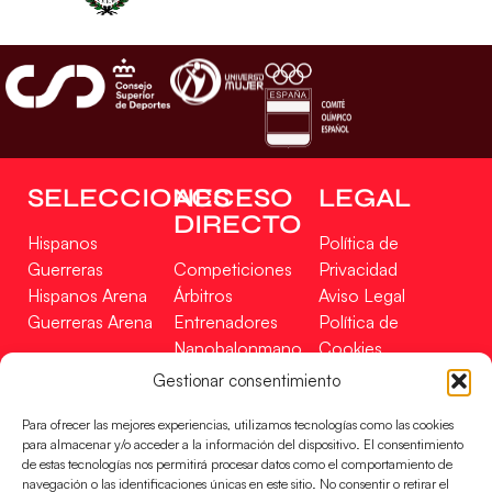
SELECCIONES
ACCESO
LEGAL
DIRECTO
Hispanos
Política de
Guerreras
Competiciones
Privacidad
Hispanos Arena
Árbitros
Aviso Legal
Guerreras Arena
Entrenadores
Política de
Nanobalonmano
Cookies
Tienda
Mapa Web
Gestionar consentimiento
SOPORTE
SÍGUENOS
EN
Para ofrecer las mejores experiencias, utilizamos tecnologías como las cookies
Incidencias
para almacenar y/o acceder a la información del dispositivo. El consentimiento
de estas tecnologías nos permitirá procesar datos como el comportamiento de
navegación o las identificaciones únicas en este sitio. No consentir o retirar el