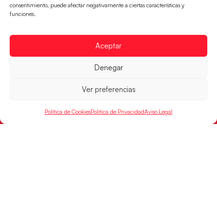
CONTACTO
consentimiento, puede afectar negativamente a ciertas características y
FINANCIADO
funciones.
POR
Aceptar
RFEBM © 2024. Todos los derechos reservados –
Denegar
Desarrollado por
Ver preferencias
Política de Cookies
Política de Privacidad
Aviso Legal