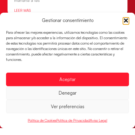
mañana a las
LEER MÁS
Gestionar consentimiento
Para ofrecer las mejores experiencias, utilizamos tecnologías como las cookies
para almacenar y/o acceder a la información del dispositivo. El consentimiento
de estas tecnologías nos permitirá procesar datos como el comportamiento de
navegación o las identificaciones únicas en este sitio. No consentir o retirar el
consentimiento, puede afectar negativamente a ciertas características y
funciones.
Aceptar
Denegar
Montenegro, última frontera para las
Guerreras Juveniles en la conquista del oro
mundial
Ver preferencias
El conjunto dirigido por Cristina Cabeza buscará
Política de Cookies
Política de Privacidad
Aviso Legal
mañana, a las 17:30h., el oro en el Campeonato del
Mundo ante la