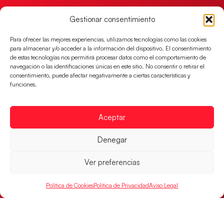
Gestionar consentimiento
Para ofrecer las mejores experiencias, utilizamos tecnologías como las cookies
para almacenar y/o acceder a la información del dispositivo. El consentimiento
de estas tecnologías nos permitirá procesar datos como el comportamiento de
navegación o las identificaciones únicas en este sitio. No consentir o retirar el
consentimiento, puede afectar negativamente a ciertas características y
funciones.
Aceptar
Un clásico ante Francia para buscar el
billete a semifinales del EHF EURO 2026
Denegar
Los Hispanos Juveniles se enfrentarán a Francia en los
cuartos de final, este jueves a las 17:00h.
Ver preferencias
LEER MÁS
Política de Cookies
Política de Privacidad
Aviso Legal