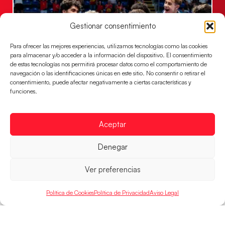
Gestionar consentimiento
Para ofrecer las mejores experiencias, utilizamos tecnologías como las cookies
para almacenar y/o acceder a la información del dispositivo. El consentimiento
de estas tecnologías nos permitirá procesar datos como el comportamiento de
navegación o las identificaciones únicas en este sitio. No consentir o retirar el
consentimiento, puede afectar negativamente a ciertas características y
funciones.
Los Hispanos Juveniles jugarán las
semifinales del EHF EURO 2026
Aceptar
Los pupilos de Javier Márquez se han llevado el
partido de semifinales 29-27 ante Francia y mañana
jugarán las semifinales
Denegar
LEER MÁS
Ver preferencias
Política de Cookies
Política de Privacidad
Aviso Legal