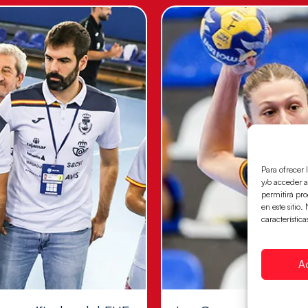
Para ofrecer 
y/o acceder a
permitirá pr
en este sitio
característica
A