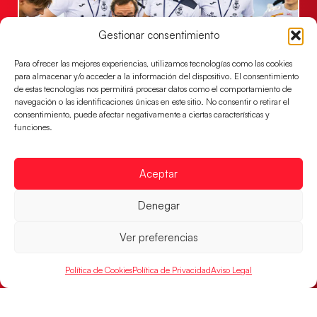
Gestionar consentimiento
Para ofrecer las mejores experiencias, utilizamos tecnologías como las cookies
para almacenar y/o acceder a la información del dispositivo. El consentimiento
de estas tecnologías nos permitirá procesar datos como el comportamiento de
navegación o las identificaciones únicas en este sitio. No consentir o retirar el
Un clásico ante Francia para buscar el
consentimiento, puede afectar negativamente a ciertas características y
billete a semifinales del EHF EURO 2026
funciones.
Los Hispanos Juveniles se enfrentarán a Francia en los
cuartos de final, este jueves a las 17:00h.
Aceptar
LEER MÁS
Denegar
Ver preferencias
Política de Cookies
Política de Privacidad
Aviso Legal