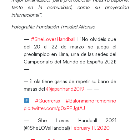
tanto en la comunidad, como su proyección
internacional”
.
Fotografía: Fundación Trinidad Alfonso
—
#SheLovesHandball
| ¡No olvidéis que
del 20 al 22 de marzo se juega el
preolímpico en Llíria, una de las sedes del
Campeonato del Mundo de España 2021!
—
–️ ¡Lola tiene ganas de repetir su baño de
masas del
@japanhand2019
! — —
#Guerreras
#BalonmanoFemenino
pic.twitter.com/g0xPEJgtAJ
— She Loves Handball 2021
(@SheLOVsHandball)
February 11, 2020