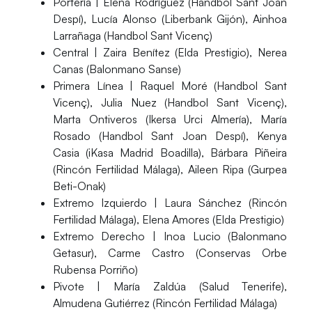
Portería |
Elena Rodríguez (Handbol Sant Joan
Despí), Lucía Alonso (Liberbank Gijón), Ainhoa
Larrañaga (Handbol Sant Vicenç)
Central |
Zaira Benítez (Elda Prestigio), Nerea
Canas (Balonmano Sanse)
Primera Línea |
Raquel Moré (Handbol Sant
Vicenç), Julia Nuez (Handbol Sant Vicenç),
Marta Ontiveros (Ikersa Urci Almería), María
Rosado (Handbol Sant Joan Despí), Kenya
Casia (iKasa Madrid Boadilla), Bárbara Piñeira
(Rincón Fertilidad Málaga), Aileen Ripa (Gurpea
Beti-Onak)
Extremo Izquierdo |
Laura Sánchez (Rincón
Fertilidad Málaga), Elena Amores (Elda Prestigio)
Extremo Derecho |
Inoa Lucio (Balonmano
Getasur), Carme Castro (Conservas Orbe
Rubensa Porriño)
Pivote |
María Zaldúa (Salud Tenerife),
Almudena Gutiérrez (Rincón Fertilidad Málaga)