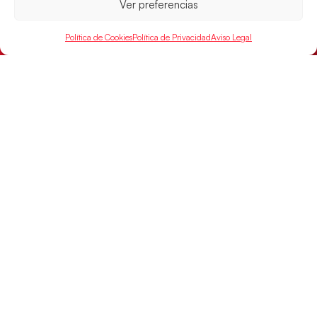
Ver preferencias
Política de Cookies
Política de Privacidad
Aviso Legal
Montenegro, última frontera para las
Guerreras Juveniles en la conquista del oro
mundial
El conjunto dirigido por Cristina Cabeza buscará
mañana, a las 17:30h., el oro en el Campeonato del
Mundo ante la
LEER MÁS