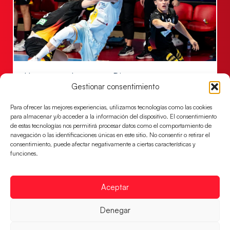
Una revancha contra Dinamarca para
conquistar el bronce del EHF EURO 2026
Gestionar consentimiento
Los Hispanos Juveniles buscan colgarse la presea en
Para ofrecer las mejores experiencias, utilizamos tecnologías como las cookies
el partido por el bronce del Campeonato de Europa,
para almacenar y/o acceder a la información del dispositivo. El consentimiento
mañana a las
de estas tecnologías nos permitirá procesar datos como el comportamiento de
navegación o las identificaciones únicas en este sitio. No consentir o retirar el
LEER MÁS
consentimiento, puede afectar negativamente a ciertas características y
funciones.
Aceptar
Denegar