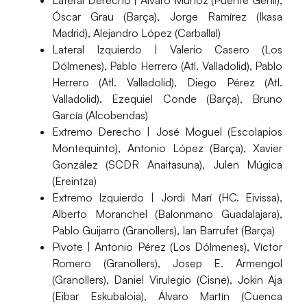
Lateral Derecho
| Álvaro Muñoz (Puente Genil),
Óscar Grau (Barça), Jorge Ramírez (Ikasa
Madrid), Alejandro López (Carballal)
Lateral Izquierdo
| Valerio Casero (Los
Dólmenes), Pablo Herrero (Atl. Valladolid), Pablo
Herrero (Atl. Valladolid), Diego Pérez (Atl.
Valladolid). Ezequiel Conde (Barça), Bruno
García (Alcobendas)
Extremo Derecho
| José Moguel (Escolapios
Montequinto), Antonio López (Barça), Xavier
González (SCDR Anaitasuna), Julen Múgica
(Ereintza)
Extremo Izquierdo
| Jordi Marí (HC. Eivissa),
Alberto Moranchel (Balonmano Guadalajara),
Pablo Guijarro (Granollers), Ian Barrufet (Barça)
Pivote
| Antonio Pérez (Los Dólmenes), Víctor
Romero (Granollers), Josep E. Armengol
(Granollers), Daniel Virulegio (Cisne), Jokin Aja
(Eibar Eskubaloia), Álvaro Martín (Cuenca