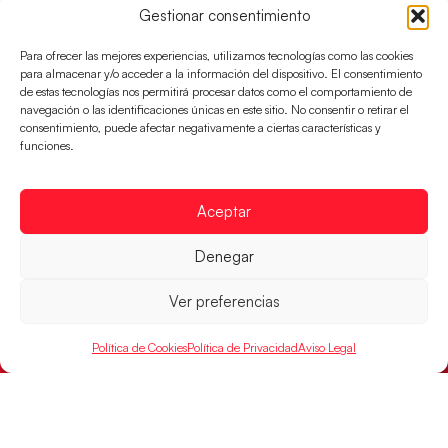
Gestionar consentimiento
Para ofrecer las mejores experiencias, utilizamos tecnologías como las cookies
para almacenar y/o acceder a la información del dispositivo. El consentimiento
de estas tecnologías nos permitirá procesar datos como el comportamiento de
navegación o las identificaciones únicas en este sitio. No consentir o retirar el
consentimiento, puede afectar negativamente a ciertas características y
funciones.
Aceptar
Denegar
Los Hispanos Juveniles buscarán el bronce
continental
Ver preferencias
Los pupilos de Javier Márquez no han podido con
Alemania y disputarán el encuentro por el bronce el
Política de Cookies
Política de Privacidad
Aviso Legal
próximo domingo
LEER MÁS