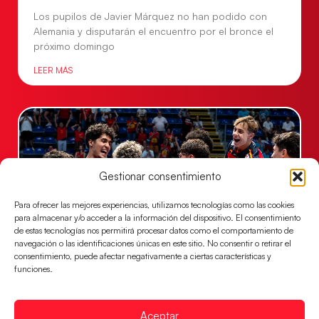
Los pupilos de Javier Márquez no han podido con
Alemania y disputarán el encuentro por el bronce el
próximo domingo
LEER MÁS
Gestionar consentimiento
Para ofrecer las mejores experiencias, utilizamos tecnologías como las cookies
para almacenar y/o acceder a la información del dispositivo. El consentimiento
de estas tecnologías nos permitirá procesar datos como el comportamiento de
navegación o las identificaciones únicas en este sitio. No consentir o retirar el
consentimiento, puede afectar negativamente a ciertas características y
Los Hispanos Juveniles jugarán las
funciones.
semifinales del EHF EURO 2026
Los pupilos de Javier Márquez se han llevado el
Aceptar
partido de semifinales 29-27 ante Francia y mañana