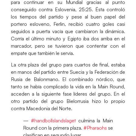
para continuar en su Mundial gracias al punto
conseguido contra
Eslovenia
, 25:25. Ésta controló
los tiempos del partido y pese al buen papel del
portero esloveno,
Ferlin
, recibió cuatro goles casi
seguidos a puerta vacía que cambiaron la dinámica.
Corría el último minuto y
Egipto
iba dos arriba en el
marcador, pero se tuvieron que contentar con el
empate que también le servía.
La otra plaza del grupo para cuartos de final, estaba
en manos del partido entre
Suecia y la Federación de
Rusia de Balonmano
.
El combinado nórdico, que
tanto se había complicado la vida en la Main Round,
acceden a la siguiente fase líderes del grupo. En el
otro partido del grupo
Bielorrusia
hizo lo propio
contra
Macedonia del Norte
.
—
#handbollslandslaget
culmina la Main
Round con la primera plaza.
#Pharaohs
se
clasifican en segundo lugar