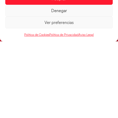
jugarán las semifinales
Denegar
LEER MÁS
Ver preferencias
Política de Cookies
Política de Privacidad
Aviso Legal
Las Guerreras Juveniles sellan su billete para
las semifinales
Las pupilas de Cristina Cabeza han remontado con
parcial de 7:1 que les ha dado el pase a semifinales
que