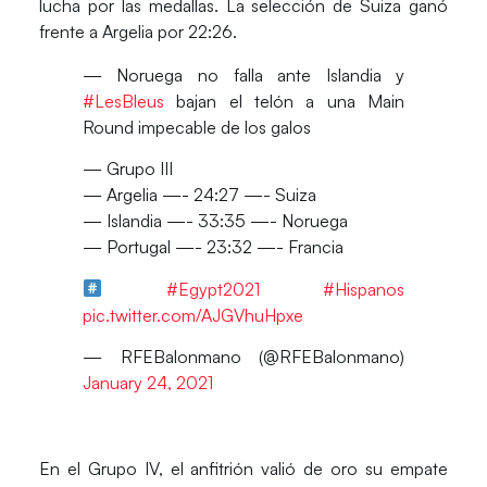
lucha por las medallas. La selección de
Suiza
ganó
frente a
Argelia
por 22:26.
— Noruega no falla ante Islandia y
#LesBleus
bajan el telón a una Main
Round impecable de los galos
— Grupo III
— Argelia —- 24:27 —- Suiza
— Islandia —- 33:35 —- Noruega
— Portugal —- 23:32 —- Francia
#Egypt2021
#Hispanos
pic.twitter.com/AJGVhuHpxe
— RFEBalonmano (@RFEBalonmano)
January 24, 2021
En el Grupo IV, el anfitrión valió de oro su empate