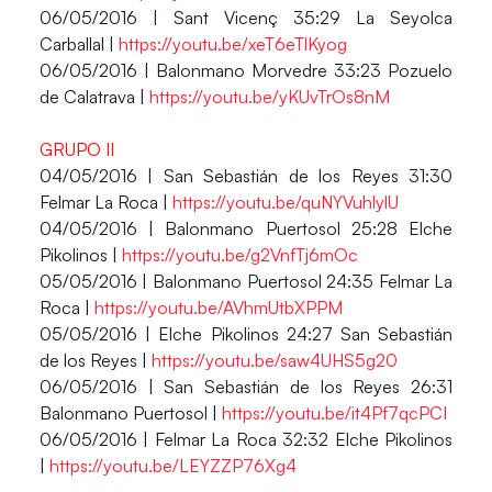
06/05/2016 | Sant Vicenç 35:29 La Seyolca
Carballal |
https://youtu.be/xeT6eTlKyog
06/05/2016 | Balonmano Morvedre 33:23 Pozuelo
de Calatrava |
https://youtu.be/yKUvTrOs8nM
GRUPO II
04/05/2016 | San Sebastián de los Reyes 31:30
Felmar La Roca |
https://youtu.be/quNYVuhlylU
04/05/2016 | Balonmano Puertosol 25:28 Elche
Pikolinos |
https://youtu.be/g2VnfTj6mOc
05/05/2016 | Balonmano Puertosol 24:35 Felmar La
Roca |
https://youtu.be/AVhmUtbXPPM
05/05/2016 | Elche Pikolinos 24:27 San Sebastián
de los Reyes |
https://youtu.be/saw4UHS5g20
06/05/2016 | San Sebastián de los Reyes 26:31
Balonmano Puertosol |
https://youtu.be/it4Pf7qcPCI
06/05/2016 | Felmar La Roca 32:32 Elche Pikolinos
|
https://youtu.be/LEYZZP76Xg4