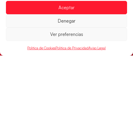
billete a semifinales del EHF EURO 2026
Aceptar
Los Hispanos Juveniles se enfrentarán a Francia en los
cuartos de final, este jueves a las 17:00h.
Denegar
LEER MÁS
Ver preferencias
Política de Cookies
Política de Privacidad
Aviso Legal
Las Guerreras Juveniles buscan ante Suiza
un billete para las semifinales del Mundial
Las Guerreras Juveniles afronta este jueves, a las
15:00 h, los cuartos de final del Campeonato del