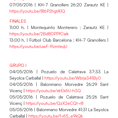
07/05/2016 | KH-7 Granollers 26:20 Zarautz KE |
https://youtu.be/8l6P2hgtA1Q
FINALES
11:00 h. | Montequinto Monterero : Zarautz KE |
https://youtu.be/2Bd80PPfCwk
13:00 h. | Fútbol Club Barcelona : KH-7 Granollers |
https://youtu.be/uwF-RzmteqU
GRUPO I
04/05/2016 | Pozuelo de Calatrava 37:33 La
Seyolca Carballal |
https://youtu.be/Wbrja341By0
04/05/2016 | Balonmano Morvedre 26:29 Sant
Vicenç |
https://youtu.be/xlrEk6U-h3Q
05/05/2016 | Pozuelo de Calatrava 25:26 Sant
Vicenç |
https://youtu.be/QzX2eCQt-r8
05/05/2016 | Balonmano Morvedre 41:31 La Seyolca
Carballal |
https://youtu.be/f-i6S_e9kQk