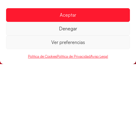
Aceptar
Las Guerreras Juveniles sellan su billete para
las semifinales
Denegar
Las pupilas de Cristina Cabeza han remontado con
parcial de 7:1 que les ha dado el pase a semifinales
Ver preferencias
que
Política de Cookies
Política de Privacidad
Aviso Legal
LEER MÁS