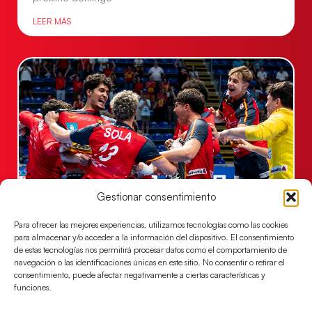
LEER MÁS
Gestionar consentimiento
Los Hispanos Juveniles jugarán las
Para ofrecer las mejores experiencias, utilizamos tecnologías como las cookies
semifinales del EHF EURO 2026
para almacenar y/o acceder a la información del dispositivo. El consentimiento
Los pupilos de Javier Márquez se han llevado el
de estas tecnologías nos permitirá procesar datos como el comportamiento de
navegación o las identificaciones únicas en este sitio. No consentir o retirar el
partido de semifinales 29-27 ante Francia y mañana
consentimiento, puede afectar negativamente a ciertas características y
jugarán las semifinales
funciones.
LEER MÁS