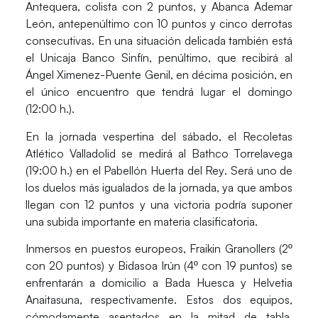
Antequera
, colista con 2 puntos, y
Abanca Ademar
León
, antepenúltimo con 10 puntos y cinco derrotas
consecutivas. En una situación delicada también está
el
Unicaja Banco Sinfín
, penúltimo, que recibirá al
Ángel Ximenez-Puente Genil
, en décima posición, en
el único encuentro que tendrá lugar el domingo
(12:00 h.).
En la jornada vespertina del sábado, el
Recoletas
Atlético Valladolid
se medirá al
Bathco Torrelavega
(19:00 h.) en el
Pabellón Huerta del Rey
. Será uno de
los duelos más igualados de la jornada, ya que ambos
llegan con 12 puntos y una victoria podría suponer
una subida importante en materia clasificatoria.
Inmersos en puestos europeos,
Fraikin Granollers
(2º
con 20 puntos) y
Bidasoa Irún
(4º con 19 puntos) se
enfrentarán a domicilio a
Bada Huesca
y
Helvetia
Anaitasuna
, respectivamente. Estos dos equipos,
cómodamente asentados en la mitad de tabla,