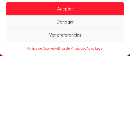
Aceptar
Denegar
Ver preferencias
Política de Cookies
Política de Privacidad
Aviso Legal
Las Guerreras Juveniles sellan su billete para
las semifinales
Las pupilas de Cristina Cabeza han remontado con
parcial de 7:1 que les ha dado el pase a semifinales
que
LEER MÁS