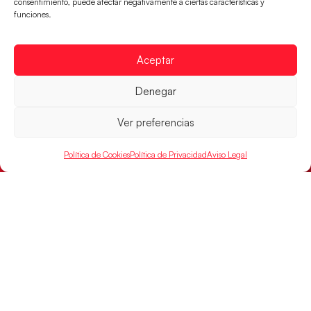
consentimiento, puede afectar negativamente a ciertas características y
funciones.
Aceptar
Denegar
Los Hispanos Juveniles buscarán el bronce
continental
Ver preferencias
Los pupilos de Javier Márquez no han podido con
Política de Cookies
Política de Privacidad
Aviso Legal
Alemania y disputarán el encuentro por el bronce el
próximo domingo
LEER MÁS