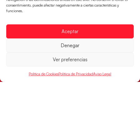
consentimiento, puede afectar negativamente a ciertas características y
funciones.
Aceptar
Las Guerreras Juveniles buscan ante Suiza
Denegar
un billete para las semifinales del Mundial
Las Guerreras Juveniles afronta este jueves, a las
Ver preferencias
15:00 h, los cuartos de final del Campeonato del
Mundo Juvenil frente
Política de Cookies
Política de Privacidad
Aviso Legal
LEER MÁS