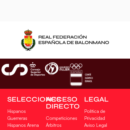
SELECCIONES
ACCESO
LEGAL
DIRECTO
Hispanos
Política de
Guerreras
Competiciones
Privacidad
Hispanos Arena
Árbitros
Aviso Legal