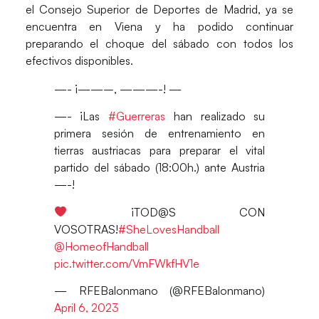
el
Consejo Superior de Deportes de Madrid
, ya se
encuentra en
Viena
y ha podido continuar
preparando el choque del sábado con todos los
efectivos disponibles.
—- ¡——–, ———-! —
—- ¡Las
#Guerreras
han realizado su
primera sesión de entrenamiento en
tierras austriacas para preparar el vital
partido del sábado (18:00h.) ante Austria
—-!
¡TOD@S CON
VOSOTRAS!
#SheLovesHandball
@HomeofHandball
pic.twitter.com/VmFWkfHV1e
— RFEBalonmano (@RFEBalonmano)
April 6, 2023