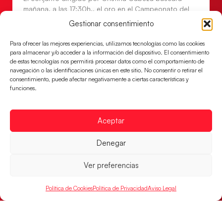
mañana, a las 17:30h., el oro en el Campeonato del
Mundo ante la
Gestionar consentimiento
LEER MÁS
Para ofrecer las mejores experiencias, utilizamos tecnologías como las cookies
para almacenar y/o acceder a la información del dispositivo. El consentimiento
de estas tecnologías nos permitirá procesar datos como el comportamiento de
navegación o las identificaciones únicas en este sitio. No consentir o retirar el
consentimiento, puede afectar negativamente a ciertas características y
funciones.
Aceptar
Denegar
Ver preferencias
Las Guerreras Juveniles lucharán por el oro
mundialista
Política de Cookies
Política de Privacidad
Aviso Legal
El conjunto dirigido por Cristina Cabeza se lleva la
victoria en las semifinales contra Egipto y luchará por
el oro