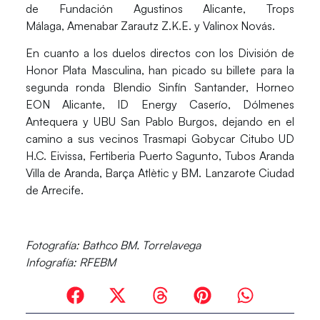
de
Fundación Agustinos Alicante
,
Trops
Málaga
,
Amenabar Zarautz Z.K.E.
y
Valinox Novás
.
En cuanto a los duelos directos con los
División de
Honor Plata Masculina
, han picado su billete para la
segunda ronda
Blendio Sinfín Santander
,
Horneo
EON Alicante
,
ID Energy Caserío
,
Dólmenes
Antequera
y
UBU San Pablo Burgos
, dejando en el
camino a sus vecinos
Trasmapi Gobycar Citubo UD
H.C. Eivissa
,
Fertiberia Puerto Sagunto
,
Tubos Aranda
Villa de Aranda
,
Barça Atlètic
y
BM. Lanzarote Ciudad
de Arrecife
.
Fotografía:
Bathco BM. Torrelavega
Infografía:
RFEBM