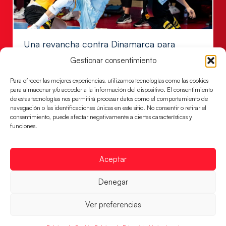
Una revancha contra Dinamarca para
conquistar el bronce del EHF EURO 2026
Gestionar consentimiento
Los Hispanos Juveniles buscan colgarse la presea en
el partido por el bronce del Campeonato de Europa,
Para ofrecer las mejores experiencias, utilizamos tecnologías como las cookies
mañana a las
para almacenar y/o acceder a la información del dispositivo. El consentimiento
de estas tecnologías nos permitirá procesar datos como el comportamiento de
LEER MÁS
navegación o las identificaciones únicas en este sitio. No consentir o retirar el
consentimiento, puede afectar negativamente a ciertas características y
funciones.
Aceptar
Denegar
Ver preferencias