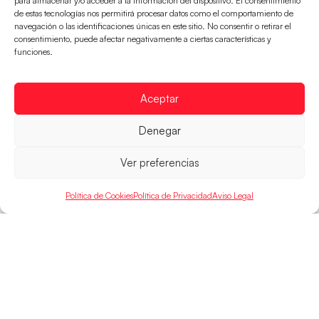
para almacenar y/o acceder a la información del dispositivo. El consentimiento
de estas tecnologías nos permitirá procesar datos como el comportamiento de
navegación o las identificaciones únicas en este sitio. No consentir o retirar el
Montenegro, última frontera para las
consentimiento, puede afectar negativamente a ciertas características y
Guerreras Juveniles en la conquista del oro
funciones.
mundial
El conjunto dirigido por Cristina Cabeza buscará
mañana, a las 17:30h., el oro en el Campeonato del
Aceptar
Mundo ante la
Denegar
LEER MÁS
Ver preferencias
Política de Cookies
Política de Privacidad
Aviso Legal