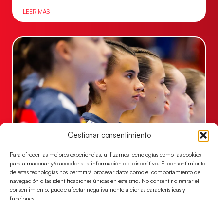
LEER MÁS
Gestionar consentimiento
Las Guerreras Juveniles lucharán por el oro
Para ofrecer las mejores experiencias, utilizamos tecnologías como las cookies
mundialista
para almacenar y/o acceder a la información del dispositivo. El consentimiento
El conjunto dirigido por Cristina Cabeza se lleva la
de estas tecnologías nos permitirá procesar datos como el comportamiento de
navegación o las identificaciones únicas en este sitio. No consentir o retirar el
victoria en las semifinales contra Egipto y luchará por
consentimiento, puede afectar negativamente a ciertas características y
el oro
funciones.
LEER MÁS