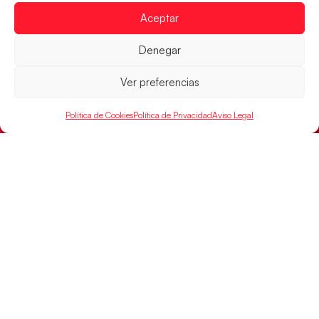
Aceptar
Denegar
Ver preferencias
Política de Cookies
Política de Privacidad
Aviso Legal
Los Hispanos Juveniles buscarán el bronce
continental
Los pupilos de Javier Márquez no han podido con
Alemania y disputarán el encuentro por el bronce el
próximo domingo
LEER MÁS