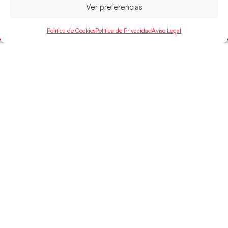
Ver preferencias
LEER MÁS
Política de Cookies
Política de Privacidad
Aviso Legal
SELECCIONES
ACCESO
LEGAL
DIRECTO
Hispanos
Política de
Guerreras
Competiciones
Privacidad