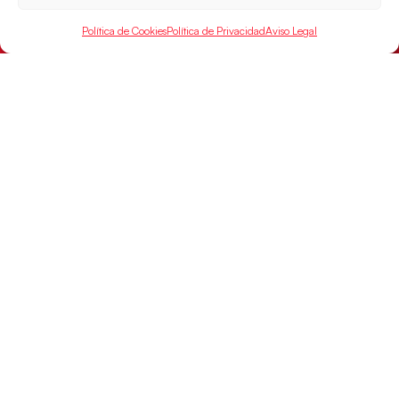
mundial
Política de Cookies
Política de Privacidad
Aviso Legal
El conjunto dirigido por Cristina Cabeza buscará
mañana, a las 17:30h., el oro en el Campeonato del
Mundo ante la
LEER MÁS
SELECCIONES
ACCESO
LEGAL