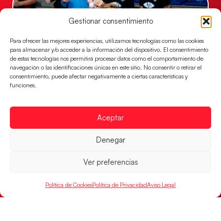
Gestionar consentimiento
Para ofrecer las mejores experiencias, utilizamos tecnologías como las cookies
para almacenar y/o acceder a la información del dispositivo. El consentimiento
de estas tecnologías nos permitirá procesar datos como el comportamiento de
navegación o las identificaciones únicas en este sitio. No consentir o retirar el
consentimiento, puede afectar negativamente a ciertas características y
funciones.
Una revancha contra Dinamarca para
conquistar el bronce del EHF EURO 2026
Aceptar
Los Hispanos Juveniles buscan colgarse la presea en
Denegar
el partido por el bronce del Campeonato de Europa,
mañana a las
Ver preferencias
LEER MÁS
Política de Cookies
Política de Privacidad
Aviso Legal