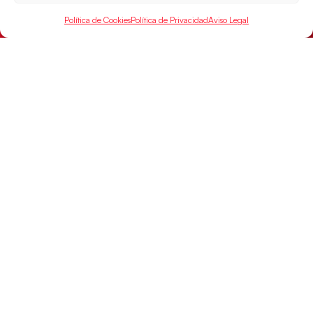
las semifinales
Política de Cookies
Política de Privacidad
Aviso Legal
Las pupilas de Cristina Cabeza han remontado con
parcial de 7:1 que les ha dado el pase a semifinales
que
LEER MÁS
SELECCIONES
ACCESO
LEGAL