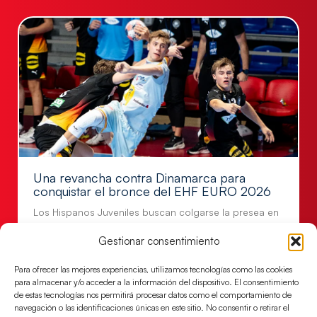
Una revancha contra Dinamarca para
conquistar el bronce del EHF EURO 2026
Los Hispanos Juveniles buscan colgarse la presea en
el partido por el bronce del Campeonato de Europa,
Gestionar consentimiento
mañana a las
LEER MÁS
Para ofrecer las mejores experiencias, utilizamos tecnologías como las cookies
para almacenar y/o acceder a la información del dispositivo. El consentimiento
de estas tecnologías nos permitirá procesar datos como el comportamiento de
navegación o las identificaciones únicas en este sitio. No consentir o retirar el