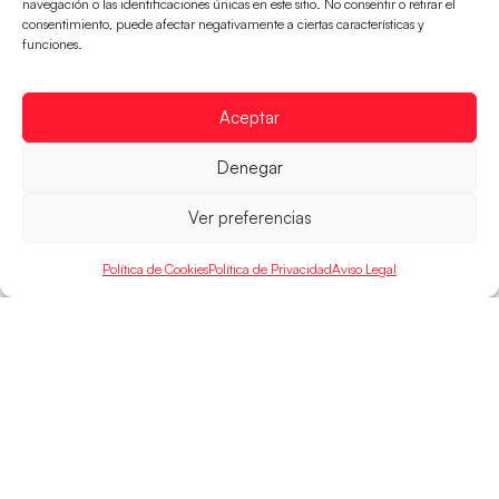
navegación o las identificaciones únicas en este sitio. No consentir o retirar el
Las Guerreras Juveniles sellan su billete para
consentimiento, puede afectar negativamente a ciertas características y
las semifinales
funciones.
Las pupilas de Cristina Cabeza han remontado con
parcial de 7:1 que les ha dado el pase a semifinales
Aceptar
que
Denegar
LEER MÁS
Ver preferencias
Política de Cookies
Política de Privacidad
Aviso Legal