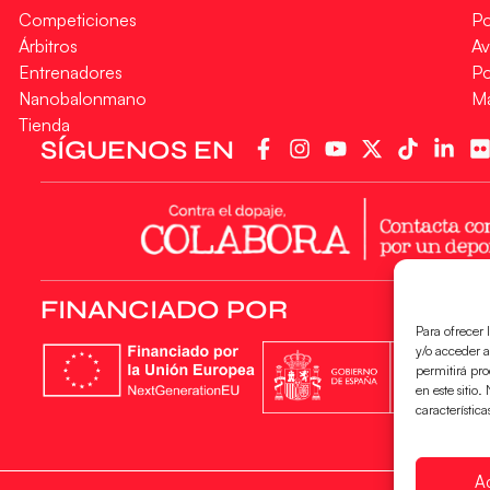
Competiciones
Po
Árbitros
Av
Entrenadores
Po
Nanobalonmano
M
Tienda
SÍGUENOS EN
FINANCIADO POR
Para ofrecer 
y/o acceder a
permitirá pr
en este sitio
característica
A