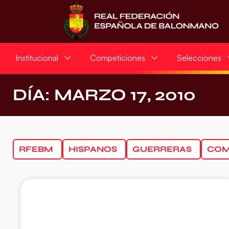
Institucional
Competiciones
Selecciones
DÍA: MARZO 17, 2010
RFEBM
HISPANOS
GUERRERAS
COM