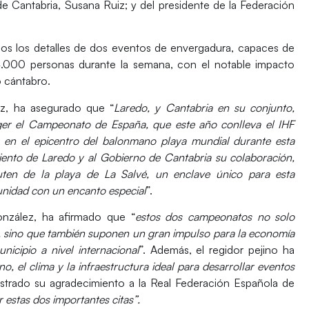
de Cantabria,
Susana Ruiz
; y del presidente de la Federación
odos los detalles de dos eventos de envergadura, capaces de
000 personas durante la semana, con el notable impacto
o cántabro.
ez
, ha asegurado que “
Laredo, y Cantabria en su conjunto,
ger el Campeonato de España, que este año conlleva el IHF
o en el epicentro del balonmano playa mundial durante esta
ento de Laredo y al Gobierno de Cantabria su colaboración,
ruten de la playa de La Salvé, un enclave único para esta
unidad con un encanto especial
”.
onzález
, ha afirmado que “
estos dos campeonatos no solo
vo, sino que también suponen un gran impulso para la economía
unicipio a nivel internacional
”. Además, el regidor pejino ha
no, el clima y la infraestructura ideal para desarrollar eventos
strado su agradecimiento a la Real Federación Española de
 estas dos importantes citas”.