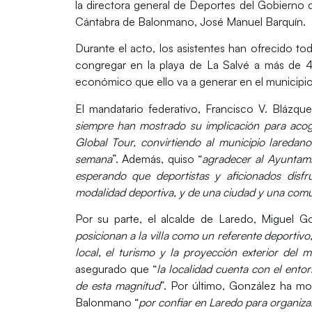
la directora general de Deportes del Gobierno 
Cántabra de Balonmano,
José Manuel Barquín
.
Durante el acto, los asistentes han ofrecido t
congregar en la
playa de La Salvé
a más de 4.
económico que ello va a generar en el municipi
El mandatario federativo,
Francisco V. Blázqu
siempre han mostrado su implicación para aco
Global Tour, convirtiendo al municipio laredan
semana
”. Además, quiso “
agradecer al Ayuntami
esperando que deportistas y aficionados disf
modalidad deportiva, y de una ciudad y una com
Por su parte, el alcalde de Laredo,
Miguel G
posicionan a la villa como un referente deporti
local, el turismo y la proyección exterior del m
asegurado que “
la localidad cuenta con el entor
de esta magnitud
”. Por último, González ha mo
Balonmano “
por confiar en Laredo para organizar