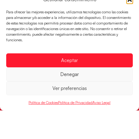
SOPORTE
SÍGUENOS
EN
Para ofrecer las mejores experiencias, utilizamos tecnologías como las cookies
Incidencias
para almacenar y/o acceder a la información del dispositivo. El consentimiento
de estas tecnologías nos permitirá procesar datos como el comportamiento de
navegación o las identificaciones únicas en este sitio. No consentir o retirar el
CONTACTO
consentimiento, puede afectar negativamente a ciertas características y
FINANCIADO
funciones.
POR
Aceptar
RFEBM © 2024. Todos los derechos reservados –
Denegar
Desarrollado por
Ver preferencias
Política de Cookies
Política de Privacidad
Aviso Legal