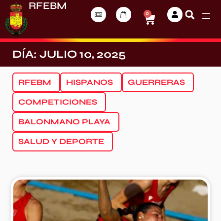
RFEBM
0
DÍA: JULIO 10, 2025
RFEBM
HISPANOS
GUERRERAS
COMPETICIONES
BALONMANO PLAYA
SALUD Y DEPORTE