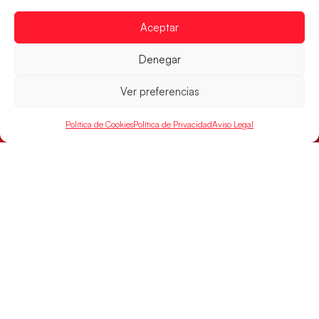
Aceptar
Denegar
Ver preferencias
Los Hispanos Juveniles buscarán el bronce
Política de Cookies
Política de Privacidad
Aviso Legal
continental
Los pupilos de Javier Márquez no han podido con
Alemania y disputarán el encuentro por el bronce el
próximo domingo
LEER MÁS